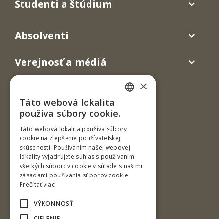
Študenti a štúdium
Absolventi
Verejnosť a médiá
×
Táto webová lokalita
SLOVAK
používa súbory cookie.
ENGLISH
Táto webová lokalita používa súbory
cookie na zlepšenie používateľskej
skúsenosti. Používaním našej webovej
Ul. T. G. Masaryka 24
lokality vyjadrujete súhlas s používaním
všetkých súborov cookie v súlade s našimi
960 01 Zvolen
zásadami používania súborov cookie.
Slovenská republika
Prečítať viac
Tel.: +421-45-520 61 11
VÝKONNOSŤ
Fax: +421-45-533 00 27
CIELENIE