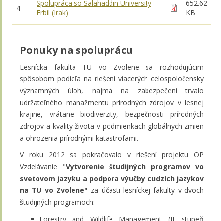
Spolupráca so Salahaddin University
652.62
4
Erbil (Irak)
KB
Ponuky na spoluprácu
Lesnícka fakulta TU vo Zvolene sa rozhodujúcim
spôsobom podieľa na riešení viacerých celospoločensky
významných úloh, najmä na zabezpečení trvalo
udržateľného manažmentu prírodných zdrojov v lesnej
krajine, vrátane biodiverzity, bezpečnosti prírodných
zdrojov a kvality života v podmienkach globálnych zmien
a ohrozenia prírodnými katastrofami.
V roku 2012 sa pokračovalo v riešení projektu OP
Vzdelávanie "
Vytvorenie študijných programov vo
svetovom jazyku a podpora výučby cudzích jazykov
na TU vo Zvolene"
za účasti lesníckej fakulty v dvoch
študijných programoch:
Forestry and Wildlife Management (II. stupeň