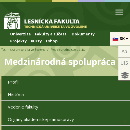
Skip to cookies
Skip to navigation
Skočiť na hlavný obsah
Univerzita
Fakulty a súčasti
Dokumenty
SK
Projekty
Kurzy
Eshop
Technická univerzita vo Zvolene
Medzinárodná spolupráca
Aa
Medzinárodná spolupráca
UIS
Profil
História
Vedenie fakulty
Orgány akademickej samosprávy