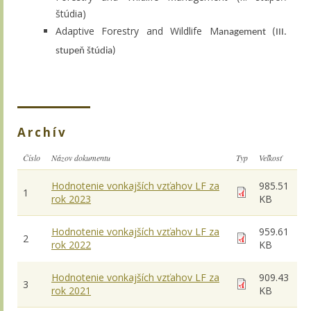
štúdia)
Adaptive Forestry and Wildlife M
anagement (III.
stupeň štúdia)
Archív
Číslo
Názov dokumentu
Typ
Veľkosť
Hodnotenie vonkajších vzťahov LF za
985.51
1
rok 2023
KB
Hodnotenie vonkajších vzťahov LF za
959.61
2
rok 2022
KB
Hodnotenie vonkajších vzťahov LF za
909.43
3
rok 2021
KB