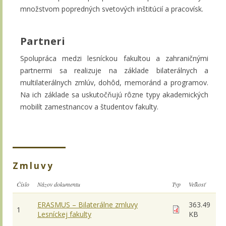
množstvom popredných svetových inštitúcií a pracovísk.
Partneri
Spolupráca medzi lesníckou fakultou a zahraničnými
partnermi sa realizuje na základe bilaterálnych a
multilaterálnych zmlúv, dohôd, memoránd a programov.
Na ich základe sa uskutočňujú rôzne typy akademických
mobilít zamestnancov a študentov fakulty.
Zmluvy
Číslo
Názov dokumentu
Typ
Veľkosť
ERASMUS – Bilaterálne zmluvy
363.49
1
Lesníckej fakulty
KB