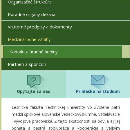
Organizačná štruktúra
Poradné orgány dekana
Vnútorné predpisy a dokumenty
Medzinárodné vzťahy
Kontakt a úradné hodiny
Partneri a sponzori
Opýtajte sa nás
Prihláška na štúdium
Lesnícka fakulta Technickej univerzity vo Zvolene patrí
medzi špičkové slovenské vedeckovýskumné, vzdelávacie
i vývojové pracoviská. Z tejto skutočnosti sa odvíja aj jej
bohatá a pestrá spolupráca a kooperácia s veľkým