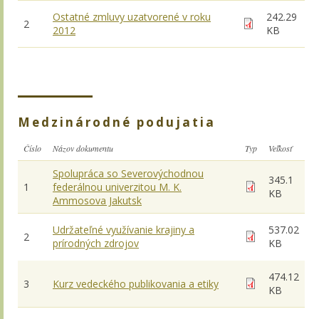
Ostatné zmluvy uzatvorené v roku
242.29
2
2012
KB
Medzinárodné podujatia
Číslo
Názov dokumentu
Typ
Veľkosť
Spolupráca so Severovýchodnou
345.1
1
federálnou univerzitou M. K.
KB
Ammosova Jakutsk
Udržateľné využívanie krajiny a
537.02
2
prírodných zdrojov
KB
474.12
3
Kurz vedeckého publikovania a etiky
KB