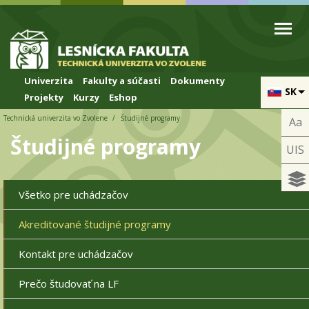
Skip to cookies
Skip to navigation
Skočiť na hlavný obsah
Univerzita
Fakulty a súčasti
Dokumenty
SK
Projekty
Kurzy
Eshop
Technická univerzita vo Zvolene
Študijné programy
Aa
Študijné programy
UIS
Všetko pre uchádzačov
Akreditované študijné programy
Kontakt pre uchádzačov
Prečo študovať na LF