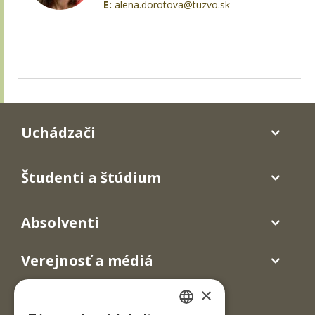
E:
alena.dorotova@tuzvo.sk
Uchádzači
Študenti a štúdium
Absolventi
Verejnosť a médiá
×