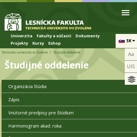
Skip to cookies
Skip to navigation
Skočiť na hlavný obsah
Univerzita
Fakulty a súčasti
Dokumenty
SK
Projekty
Kurzy
Eshop
Technická univerzita vo Zvolene
Študijné oddelenie
Aa
Študijné oddelenie
UIS
Organizácia štúdia
Zápis
Vnútorné predpisy pre štúdium
Harmonogram akad. roka