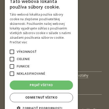
Táto webová lokalita
SLOVAK
používa súbory cookie.
ENGLISH
Táto webová lokalita používa súbory
cookie na zlepšenie používateľskej
skúsenosti. Používaním našej webovej
Ul. T. G. Masaryka 24
lokality vyjadrujete súhlas s používaním
všetkých súborov cookie v súlade s našimi
960 01 Zvolen
zásadami používania súborov cookie.
Slovenská republika
Prečítať viac
Tel.: +421-45-520 61 11
VÝKONNOSŤ
Fax: +421-45-533 00 27
CIELENIE
e-mail: info@tuzvo.sk
FUNKCIE
NEKLASIFIKOVANÉ
Univerzitný magazín
Medzinárodné vzťahy
Veda a výskum
Zamestnanci
PRIJAŤ VŠETKO
Kontakt
ODMIETNUŤ VŠETKO
ZOBRAZIŤ PODROBNOSTI