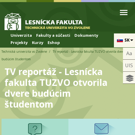
Skip to cookies
Skip to navigation
Skočiť na hlavný obsah
Univerzita
Fakulty a súčasti
Dokumenty
SK
Projekty
Kurzy
Eshop
Technická univerzita vo Zvolene
TV reportáž - Lesnícka fakulta TUZVO otvorila dvere
Aa
budúcim študentom
UIS
TV reportáž - Lesnícka
fakulta TUZVO otvorila
dvere budúcim
študentom