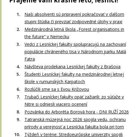
Naši absolventi sú pripravení pokračovať v ďalšom
stupni štúdia či prevziať zodpovedné úlohy v praxi
Medzinárodná letná škola „Forest organisations in
the future“ v Nemecku
Vedci z Lesníckej fakulty spolupracujú na zachovaní
populácie chráneného tisa v Národnom parku Malá
Fatra
Návšteva prodekana Lesníckej fakulty z Brašova
Študenti Lesníckej fakulty na medzinárodnej letnej
škole v rumunských Karpatoch
Rozlúčili sme sa s Evou Križovou
Trubači Lesníckej fakulty opäť zažiarili: zo súťaže v
Nitre si odniesli viacero ocenení
Pozvánka do Arboréta Borová hora - DNI RUŽÍ 2026
Tatranská múzejná noc 2026 spojila vedu, ochranu
prírody a verejnosť a Lesnícka fakulta bola pri tom
Týždeň v teréne: Stredoeurópske univerzity spojili