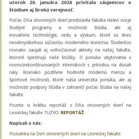
utorok 20. januára 2026 privítala záujemcov o
štúdium aj širokú verejnosť.
Počas Dňa otvorených dverí predstavila fakulta nielen svoje
študijné programy a možnosti štúdia, ale aj
inovatívne technológie, vedu a výskum, ktoré sú dnes
neodmysliteľnou súčasťou moderného lesníctva. Študentov
rovnako zaujali aj voľnočasové aktivity na našej fakulte,
ktororé spestrujú naše krúžky, či ponuka ubytovania v
novovzrekonštruovaných internátoch s prírodou na dosah
ruky. Rovnako pozitívne hodnotili modernú menzu a
športové možnosti, ktoré naša univerzita ponúka, ale aj
možnosti podpory štúdia v zahraničí počas štúdia na našej
fakulte.
Pozrite si krátku reportáž z Dňa otvorených dverí na
Lesníckej fakulte TUZVO:
REPORTÁŽ
Napísali o nás:
Pozvánka na Deň otvorených dverí na Lesníckej fakulte