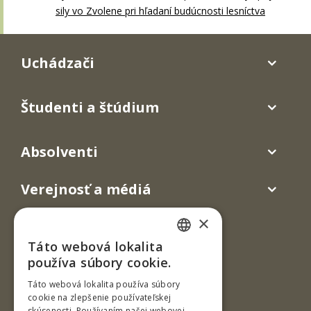
sily vo Zvolene pri hľadaní budúcnosti lesníctva
Uchádzači
Študenti a štúdium
Absolventi
Verejnosť a médiá
×
Táto webová lokalita
SLOVAK
používa súbory cookie.
ENGLISH
Táto webová lokalita používa súbory
cookie na zlepšenie používateľskej
skúsenosti. Používaním našej webovej