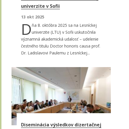
univerzite v Sofii
13 okt 2025
D
ňa 8. októbra 2025 sa na Lesníckej
univerzite (LTU) v Sofii uskutočnila
významná akademická udalosť – udelenie
čestného titulu Doctor honoris causa prof.
Dr. Ladislavovi Paulemu z Lesníckej...
Diseminácia výsledkov dizertačnej