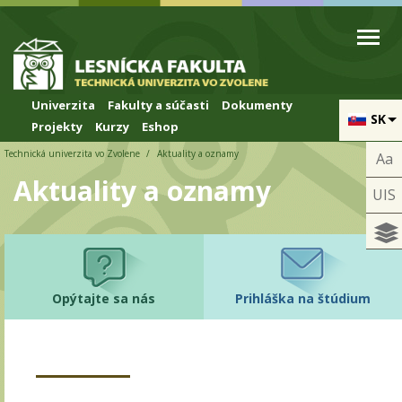
Skip to cookies
Skip to navigation
Skočiť na hlavný obsah
Univerzita
Fakulty a súčasti
Dokumenty
SK
Projekty
Kurzy
Eshop
Technická univerzita vo Zvolene
Aktuality a oznamy
Aa
Aktuality a oznamy
UIS
Opýtajte sa nás
Prihláška na štúdium