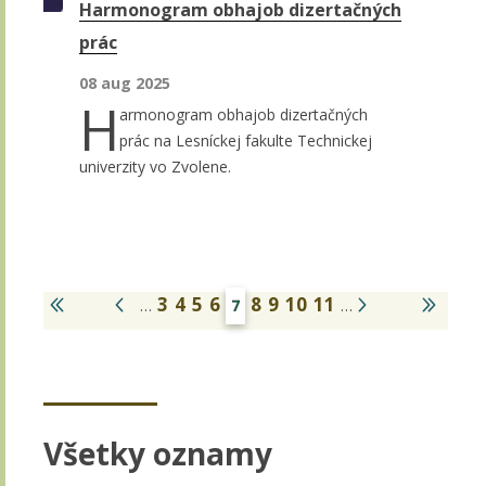
Harmonogram obhajob dizertačných
prác
08 aug 2025
H
armonogram obhajob dizertačných
prác na Lesníckej fakulte Technickej
univerzity vo Zvolene.
3
4
5
6
8
9
10
11
…
7
…
Všetky oznamy