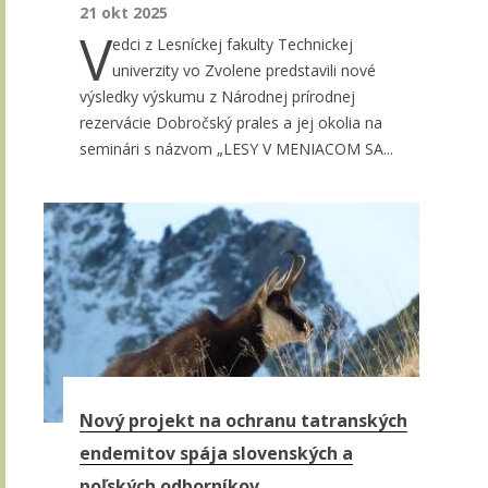
21 okt 2025
V
edci z Lesníckej fakulty Technickej
univerzity vo Zvolene predstavili nové
výsledky výskumu z Národnej prírodnej
rezervácie Dobročský prales a jej okolia na
seminári s názvom „LESY V MENIACOM SA...
Nový projekt na ochranu tatranských
endemitov spája slovenských a
poľských odborníkov