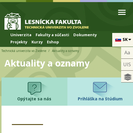
Skip to cookies
Skip to navigation
Skočiť na hlavný obsah
Univerzita
Fakulty a súčasti
Dokumenty
SK
Projekty
Kurzy
Eshop
Technická univerzita vo Zvolene
Aktuality a oznamy
Aa
Aktuality a oznamy
UIS
Opýtajte sa nás
Prihláška na štúdium