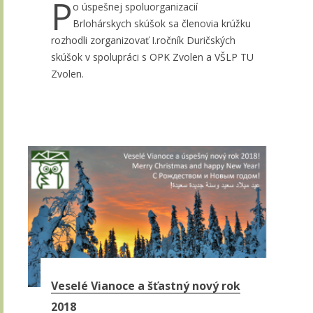
P
o úspešnej spoluorganizacií
Brlohárskych skúšok sa členovia krúžku
rozhodli zorganizovať I.ročník Duričských
skúšok v spolupráci s OPK Zvolen a VŠLP TU
Zvolen.
Veselé Vianoce a šťastný nový rok
2018