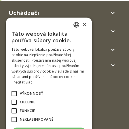
Uchádzači
×
Študenti a štúdium
Táto webová lokalita
SLOVAK
používa súbory cookie.
ENGLISH
Absolventi
Táto webová lokalita používa súbory
cookie na zlepšenie používateľskej
skúsenosti. Používaním našej webovej
Verejnosť a médiá
lokality vyjadrujete súhlas s používaním
všetkých súborov cookie v súlade s našimi
zásadami používania súborov cookie.
Prečítať viac
VÝKONNOSŤ
CIELENIE
FUNKCIE
Ul. T. G. Masaryka 24
NEKLASIFIKOVANÉ
960 01 Zvolen