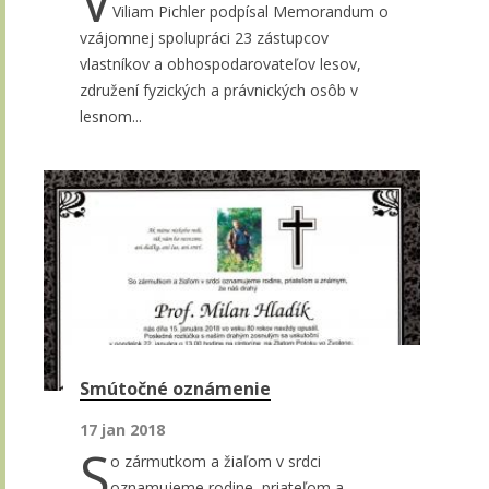
V
Viliam Pichler podpísal Memorandum o
vzájomnej spolupráci 23 zástupcov
vlastníkov a obhospodarovateľov lesov,
združení fyzických a právnických osôb v
lesnom...
Smútočné oznámenie
17 jan 2018
S
o zármutkom a žiaľom v srdci
oznamujeme rodine, priateľom a