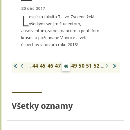
20 dec 2017
L
esnícka fakulta TU vo Zvolene želá
všetkým svojim študentom,
absolventom,zamestnancom a priateľom
krásne a požehnané Vianoce a veľa
úspechov v novom roku 2018!
44
45
46
47
49
50
51
52
…
48
…
Všetky oznamy